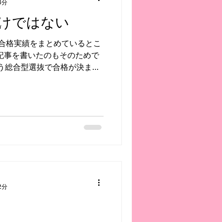
3分
けではない
合格実績をまとめているとこ
もう総合型選抜で合格が決まっ
きます。 その生徒さんは
学科 に合格しました。 ...
2分