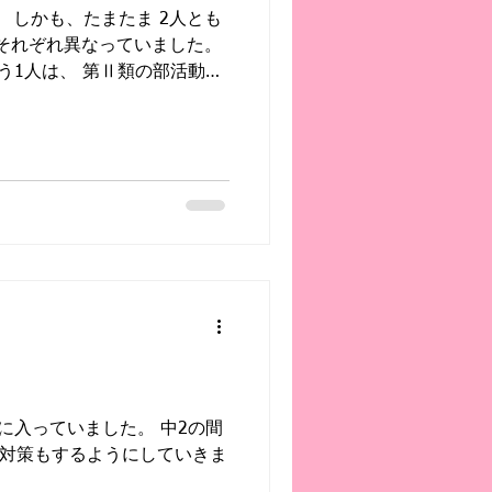
工業高等専門学校」を志望校
 しかも、たまたま 2人とも
員割れの傾向があることも考
はそれぞれ異なっていました。
安全策として私立高校にも出
もう1人は、 第Ⅱ類の部活動推
Ⅰ類推薦のピンチと逆転 第Ⅰ
段階では、推薦条件の4.5に
もしれない」 そんなピンチの
も粘り強く取り組んだ結果、
動推薦でも、さらに上を目指す
に入っていました。 中2の間
試対策もするようにしていきま