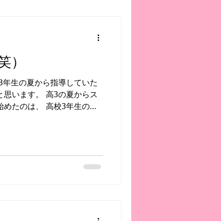
笑）
校3年生の夏から指導していた
と思います。 高3の夏からス
始めたのは、 高校3年生の夏
物理 化学基礎 物理基礎 主に
以外の教科は、別の先生が担当
していたのは、 学校推薦型選
た場合も考え、 共通テスト対
た。 推薦は不合格 残念なが
 国公立大ですと、学校推薦型
す。 そこで気持ちを切り替
目指すことになりました。 共
、 河合塾 Z会 などが出し