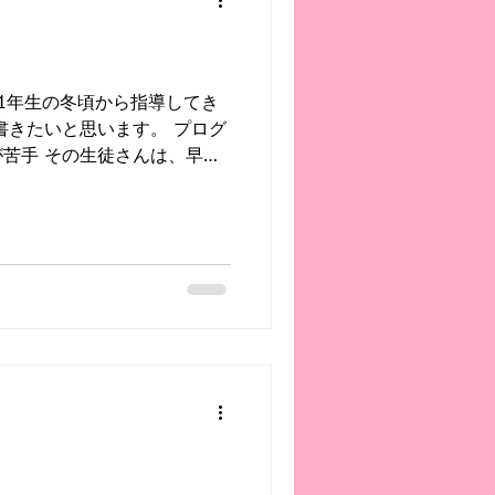
。 これは、各予備校で実施さ
問題集 で、本番にかなり近い
強の基本はシンプルです。 問
き直す 解説を徹底して理解す
学1年生の冬頃から指導してき
共通テスト本番 そして迎えた
書きたいと思います。 プログ
思っ
苦手 その生徒さんは、早い
ミングに関わる仕事がした
した。 目標は 高専 。 ただ
得意とは言えない 逆に英語は得
スな状況でした。 特に大変だ
 。 内容は理解していても、
い。 まずは「高得点を安定
トでした。 お問い合わせい
習塾に通っていました。塾で
ご依頼でした。 学校の先生
3になりました。 高専受験に
も「正直、厳しい」と言われ
。 それでも本人は挑戦を決