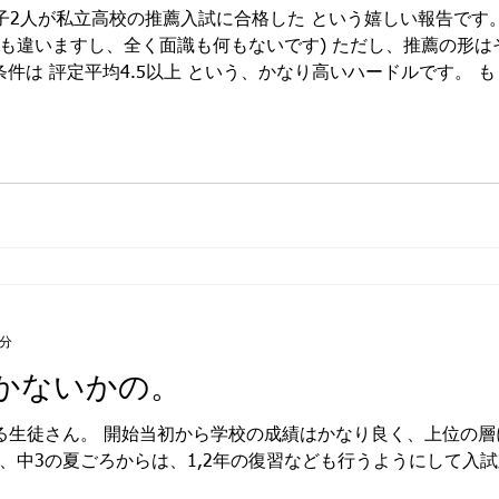
意。 地元ではなく、「秋田
子2人が私立高校の推薦入試に合格した という嬉しい報告です。
に選びました。 （例年、定
学校も違いますし、全く面識も何もないです) ただし、推薦の形
慮しました。） もちろん、
 条件は 評定平均4.5以上 という、かなり高いハードルです。 
願しました
.5以上 に加えて、部活動での頑張りが評価される形でした。 第
はありませんでした。 前期期末テスト終了時点 で出る仮評定の
 という、かなり際どい状況。 「このままでは推薦が取れないか
テスト でした。 ここで本人がしっかり踏ん張り、苦手科目に
まで諦めずに努力したことが、きちんと形になりました。 部活
生徒は
4分
るかないかの。
る生徒さん。 開始当初から学校の成績はかなり良く、上位の層
、中3の夏ごろからは、1,2年の復習なども行うようにして入