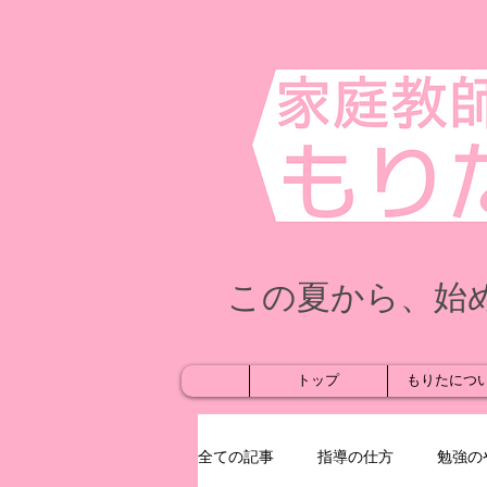
この夏から、始
トップ
もりたにつ
全ての記事
指導の仕方
勉強の