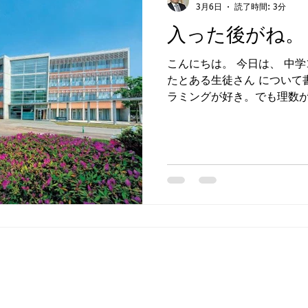
ている 共通テスト問題集 
3月6日
読了時間: 3分
れた マーク模試をまとめた
入った後がね。
形式の演習ができます。 勉
題を解く 間違えた問題を解
こんにちは。 今日は、 中
る この繰り返しでした。 
たとある生徒さん について
共通テスト本番 。 正直、 
ラミングが好き。でも理数が
段階から 「将来はプログラ
い」 という思いを持っていま
し―― 数学が苦手 理科も
意 という、少しアンバラン
ったのは、 計算ミスの多さ
定期テストで点を取り切れな
して取る」ことからのスター
ただいた時点で、とある学
成果が出なかったことによる
からは「厳しい」 やがて中
ついては、学校の先生から
たそうです。私も同感でした