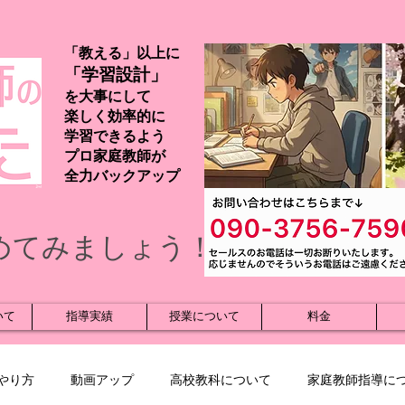
「教える」以上に
「学習設計」
を大事にして
楽しく効率的に
学習できるよう
プロ家庭教師が
​全力バックアップ
めてみましょう！
いて
指導実績
授業について
料金
やり方
動画アップ
高校教科について
家庭教師指導に