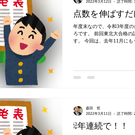
2022年3月12日
読了時間: 
点数を伸ばすだ
年度末なので、令和3年度の
ろです。 前回東北大合格の記事を書いたのもそのためで
す。 今回は、去年11月に
ていた生徒さんのことを書
津田塾大学 学芸学部国際関係
森田 哲
2022年3月11日
読了時間: 
2年連続で！！