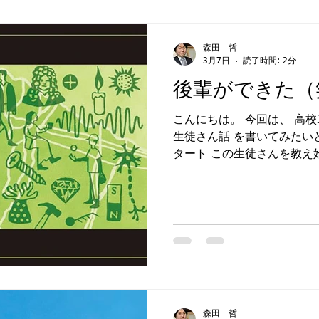
情
ジ・アフター
合格
森田 哲
3月7日
読了時間: 2分
後輩ができた（
こんにちは。 今回は、 高
生徒さん話 を書いてみたい
タート この生徒さんを教え
。 私が担当していたのは、 
理科系科目 でした。 それ
していました。 まず目標に
抜 。 ただし、不合格だっ
策 も並行して進めていまし
ら、推薦入試は 不合格 。
であっても不合格はあり得ま
え、 一般入試での合格 を
通テスト対策として使ったのは
森田 哲