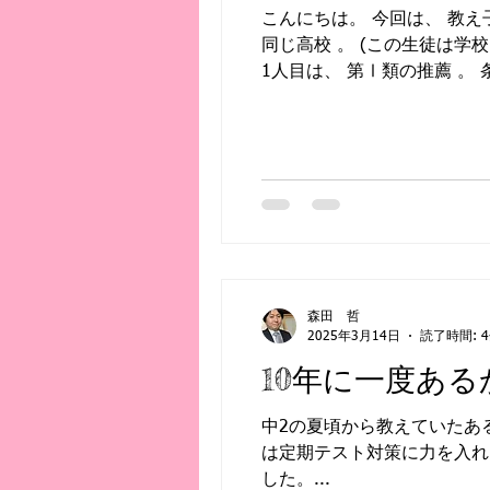
こんにちは。 今回は、 教え
同じ高校 。 (この生徒は
1人目は、 第Ⅰ類の推薦 。
薦 。 こちらは 評定平均3
類の生徒は、実は順風満帆で
0.1足りないかもしれない
中で迎えたのが、 後期中間
評定平均をクリア 。 最後
一方、第Ⅱ類の部活動推薦の
森田 哲
2025年3月14日
読了時間: 
10年に一度あ
中2の夏頃から教えていたあ
は定期テスト対策に力を入れ
した。...