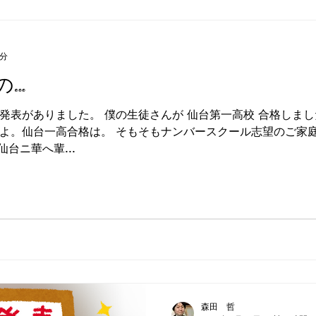
5分
の…
第一高校 合格しました！ 実は、僕の15年以上の
よ。仙台一高合格は。 そもそもナンバースクール志望のご家
台ニ華へ輩...
森田 哲