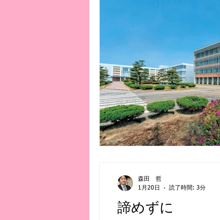
森田 哲
1月20日
読了時間: 3分
諦めずに