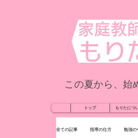
この夏から、始
トップ
もりたにつ
全ての記事
指導の仕方
勉強の