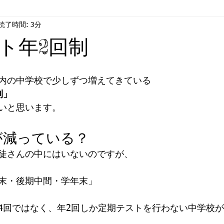
読了時間: 3分
情
ジ・アフター
合格
ト年2回制
内の中学校で少しずつ増えてきている
制」
いと思います。
が減っている？
徒さんの中にはいないのですが、
末・後期中間・学年末」
4回ではなく、年2回しか定期テストを行わない中学校