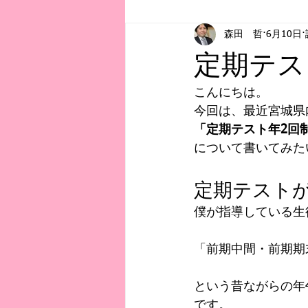
森田 哲
6月10日
お知らせ
初記事
教育事
定期テス
こんにちは。
今回は、最近宮城県
「定期テスト年2回
について書いてみた
定期テスト
僕が指導している生
「前期中間・前期期
という昔ながらの年
です。