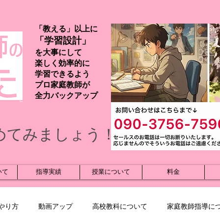
「教える」以上に
「学習設計」
を大事にして
楽しく効率的に
学習できるよう
プロ家庭教師が
​全力バックアップ
めてみましょう！
いて
指導実績
授業について
料金
やり方
動画アップ
高校教科について
家庭教師指導に