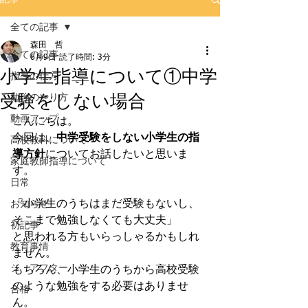
全ての記事
森田 哲
全ての記事
6月9日
読了時間: 3分
小学生指導について①中学
指導の仕方
受験をしない場合
勉強のやり方
動画アップ
こんにちは。
今回は、
中学受験をしない小学生の指
高校教科について
導方針
についてお話したいと思いま
家庭教師指導について
す。
日常
「小学生のうちはまだ受験もないし、
お知らせ
そこまで勉強しなくても大丈夫」
初記事
と思われる方もいらっしゃるかもしれ
教育事情
ません。
ジ・アフター
もちろん、小学生のうちから高校受験
のような勉強をする必要はありませ
合格
ん。