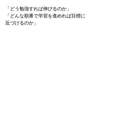
「どう勉強すれば伸びるのか」
「どんな順番で学習を進めれば目標に
近づけるのか」
そんな
学習設計
を大切にしながら、こ
れからも指導していきたいと思いま
す。
2026年も後半戦。
そして教育の世界では、受験本番に向
けた大切な時期が始まります。
生徒の皆さん、ご家庭の皆様ととも
に、一歩ずつ目標へ向かって歩んでい
ければと思います。
下半期も、どうぞよろしくお願いいた
します。
宮城
仙台
プロ家庭教師
家庭教師
高校受験
定期テスト
個人契約
大学受験
中学受験
合格