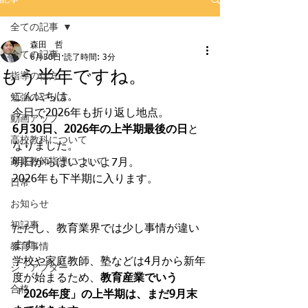
全ての記事
森田 哲
全ての記事
6月30日
読了時間: 3分
もう半年ですね。
指導の仕方
こんにちは。
勉強のやり方
今日で2026年も折り返し地点。
動画アップ
6月30日、2026年の上半期最後の日
と
高校教科について
なりました。
家庭教師指導について
明日からはいよいよ7月。
2026年も下半期に入ります。
日常
お知らせ
初記事
ただし、教育業界では少し事情が違い
ます。
教育事情
学校や家庭教師、塾などは4月から新年
ジ・アフター
度が始まるため、
教育産業でいう
合格
「2026年度」の上半期は、まだ9月末