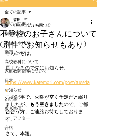
全ての記事
森田 哲
全ての記事
6月19日
読了時間: 3分
不登校のお子さんについて
指導の仕方
(別件でお知らせもあり)
勉強のやり方
動画アップ
こんにちは。
高校教科について
長くなるので先にお知らせ。
家庭教師指導について
日常
https://www.katemori.com/post/tuesda
y
お知らせ
この記事で、火曜が空く予定だと綴り
初記事
ましたが、
もう空きました
ので、ご都
教育事情
合合う方、ご連絡お待ちしておりま
ジ・アフター
す。
合格
さて、本題。