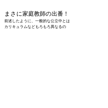
まさに家庭教師の出番！
前述したように、一般的な公立中とは
カリキュラムなどもろもろ異なるの
で、それに対応した細やかなサポート
が必要になります。
こういうところは、まさに、私のよう
な家庭教師の本領発揮いったところで
しょうか。
授業について行けず、不安を抱いてい
るご家庭の方、ご興味をお持ちになり
ましたらご一報ください。
本日はここまで。
次回はまた違うケースをお話しいたし
ます。