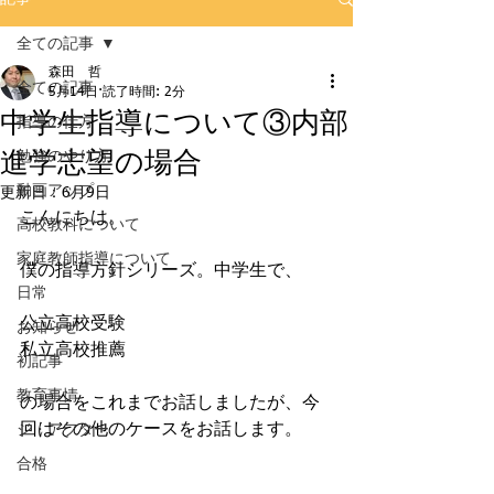
全ての記事
森田 哲
全ての記事
5月14日
読了時間: 2分
中学生指導について③内部
指導の仕方
進学志望の場合
勉強のやり方
動画アップ
更新日：
6月9日
﻿こんにちは。
高校教科について
家庭教師指導について
僕の指導方針シリーズ。中学生で、
日常
公立高校受験
お知らせ
私立高校推薦
初記事
教育事情
の場合をこれまでお話しましたが、今
回はその他のケースをお話します。
ジ・アフター
合格