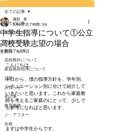
全ての記事
森田 哲
全ての記事
5月6日
読了時間: 3分
中学生指導について①公立
指導の仕方
高校受験志望の場合
勉強のやり方
動画アップ
更新日：
6月9日
高校教科について
こんにちは。
家庭教師指導について
日常
本日から、僕の指導方針を、学年別、
シチュエーション別に分けて紹介して
お知らせ
いきたいと思います。これから家庭教
初記事
師を考えるご家庭のにとって、少しで
教育事情
も参考になればと思います。
ジ・アフター
合格
まずは中学生からです。