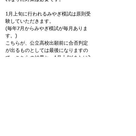
1月上旬に行われるみやぎ模試は原則受
験していただきます。
(毎年7月からみやぎ模試が毎月ありま
す。)
こちらが、公立高校出願前に合否判定
が出るものとしては最後になりますの
で、こちらの結果と、1月上旬(または2
月頭)に行われる私立高校入試の結果を
踏まえて、公立高校の出願先を決定し
ます。
そして後は、ひたすら過去問と、苦手
分野の補強に力を入れ、本番へ、とい
う流れです。
大体がこういう流れですが、もちろん