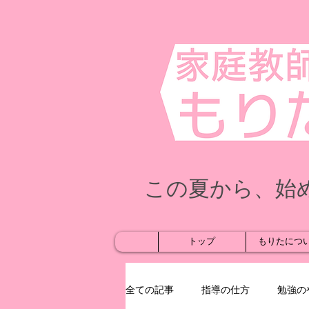
この夏から、始
トップ
もりたにつ
全ての記事
指導の仕方
勉強の