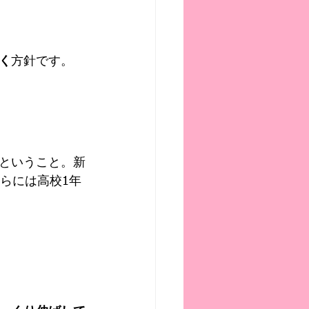
く
方針です。
ということ。新
らには高校1年