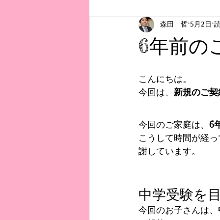
森田 哲
5月2日
読
お知らせ
初記事
教育事
6年前の
こんにちは。
今回は、
新規のご契
今回のご家庭は、
6
こうして時間が経っ
謝しています。
中学受験を
今回のお子さんは、