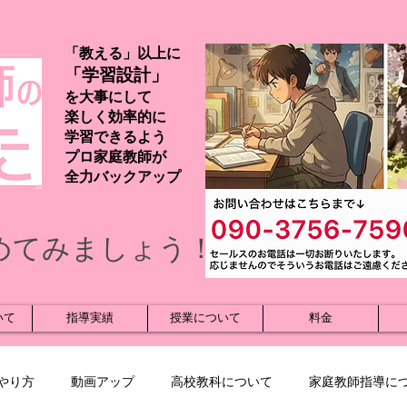
「教える」以上に
「学習設計」
を大事にして
楽しく効率的に
学習できるよう
プロ家庭教師が
​全力バックアップ
めてみましょう！
いて
指導実績
授業について
料金
やり方
動画アップ
高校教科について
家庭教師指導に