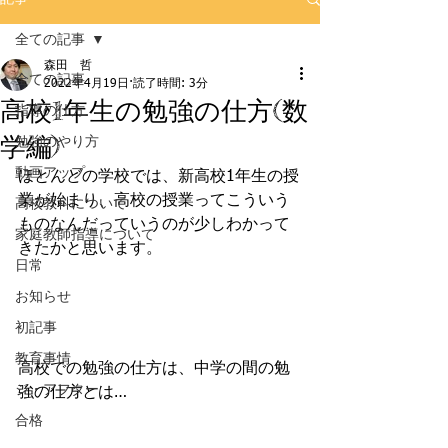
全ての記事
森田 哲
全ての記事
2022年4月19日
読了時間: 3分
高校1年生の勉強の仕方(数
指導の仕方
学編)
勉強のやり方
動画アップ
ほとんどの学校では、新高校1年生の授
業が始まり、高校の授業ってこういう
高校教科について
ものなんだっていうのが少しわかって
家庭教師指導について
きたかと思います。
日常
お知らせ
初記事
教育事情
高校での勉強の仕方は、中学の間の勉
ジ・アフター
強の仕方とは…
合格