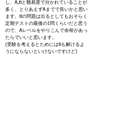
し、A,Bと難易度で分かれていることが
多く、とりあえずAまでで良いかと思い
ます。Bの問題は出るとしてもおそらく
定期テストの最後の1問くらいだと思う
ので、Aレベルをやりこんで余裕があっ
たらでいいと思います。
(受験を考えるとためにはBも解けるよ
うにならないといけないですけど)
さらには、偏差値50台、60台の高校で
すと、追加してチャートやニューアク
ションといった、分厚い問題集も配ら
れることがあります。
これらは、課題でちょこちょこ使うこ
とがあるでしょうが、定期テスト対策
ではぶっちゃけ放置でもいいと思いま
す。受験のためのテキストという感じ
ですから。