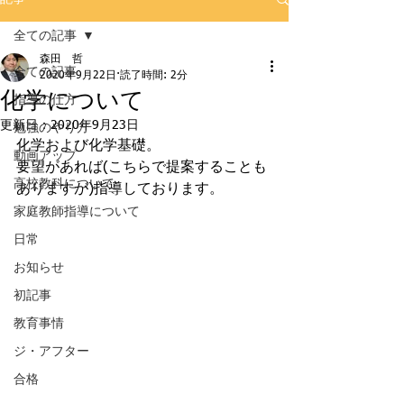
全ての記事
森田 哲
全ての記事
2020年9月22日
読了時間: 2分
化学について
指導の仕方
更新日：
2020年9月23日
勉強のやり方
化学および化学基礎。
動画アップ
要望があれば(こちらで提案することも
高校教科について
ありますが)指導しております。
家庭教師指導について
日常
お知らせ
初記事
教育事情
ジ・アフター
合格