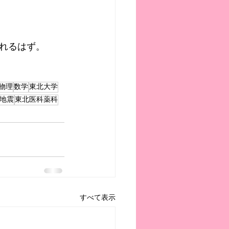
れるはず。
物理
数学
東北大学
地震
東北医科薬科
すべて表示