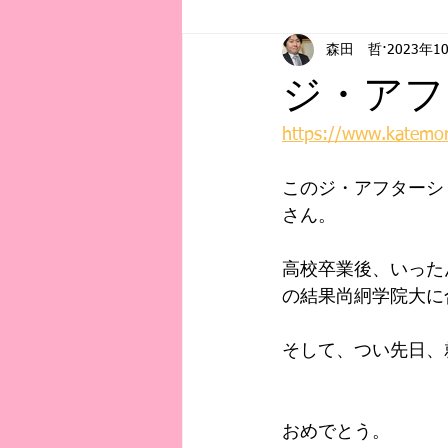
森田 哲
2023年1
お知らせ
初記事
教育事
ジ・アフ
https://www.katemo
このジ・アフターシ
さん。
高校卒業後、いった
の結果尚絅学院大に
そして、つい先日、
おめでとう。