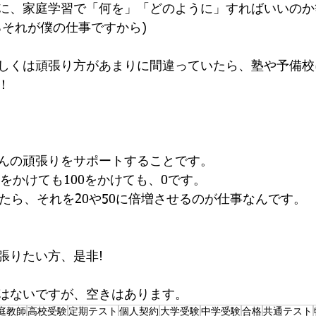
に、家庭学習で「何を」「どのように」すればいいのか
ろそれが僕の仕事ですから)
しくは頑張り方があまりに間違っていたら、塾や予備校
！
んの頑張りをサポートすることです。
0をかけても100をかけても、0です。
ったら、それを20や50に倍増させるのが仕事なんです。
張りたい方、是非!
はないですが、空きはあります。
庭教師
高校受験
定期テスト
個人契約
大学受験
中学受験
合格
共通テスト