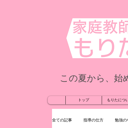
この夏から、始
トップ
もりたにつ
全ての記事
指導の仕方
勉強の