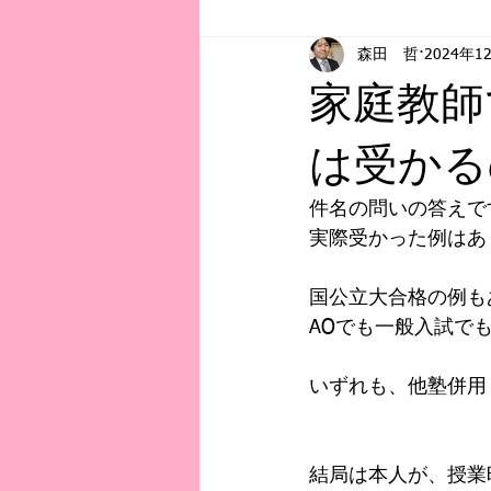
森田 哲
2024年1
お知らせ
初記事
教育事
家庭教師
は受かる
件名の問いの答えで
実際受かった例はあ
国公立大合格の例も
AOでも一般入試で
いずれも、他塾併用
結局は本人が、授業