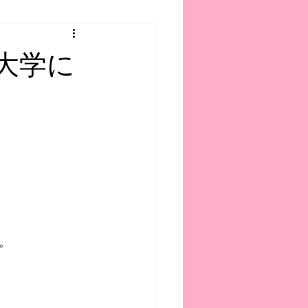
大学に
。