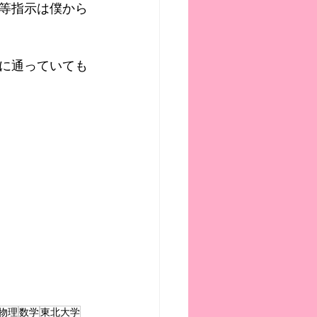
等指示は僕から
に通っていても
物理
数学
東北大学