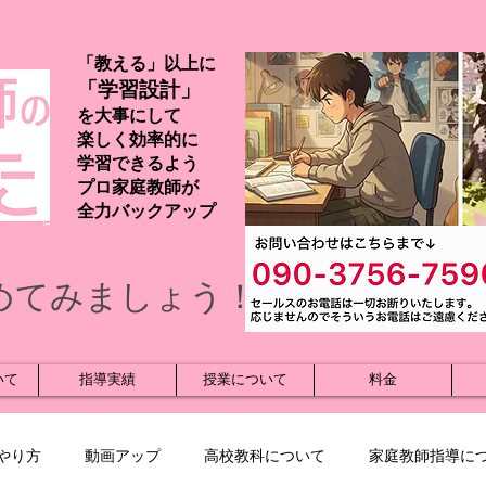
「教える」以上に
「学習設計」
を大事にして
楽しく効率的に
学習できるよう
プロ家庭教師が
​全力バックアップ
めてみましょう！
いて
指導実績
授業について
料金
やり方
動画アップ
高校教科について
家庭教師指導に