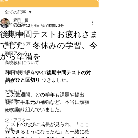
全ての記事
森田 哲
全ての記事
2025年12月4日
読了時間: 2分
後期中間テストお疲れさま
指導の仕方
でした｜冬休みの学習、今
勉強のやり方
動画アップ
から準備を
高校教科について
家庭教師指導について
昨日で、ようやく 
後期中間テストの対
策がひと区切り
 つきました。
日常
お知らせ
この数週間、どの学年も課題や提出
初記事
物、苦手単元の補強など、本当に頑張
って取り組んでいました。
教育事情
ジ・アフター
テストのたびに成長が見られ、「ここ
合格
ができるようになったね」と一緒に確