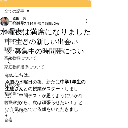
全ての記事
森田 哲
全ての記事
2025年7月16日
読了時間: 2分
水曜夜は満席になりました
指導の仕方
中1生との新しい出会い 
勉強のやり方
＆ 募集中の時間帯につい
動画アップ
高校教科について
て
家庭教師指導について
こんにちは。
日常
今週の水曜日の夜、新たに
中学1年生の
お知らせ
生徒さん
との授業がスタートしまし
初記事
た。「中間テストが思うようにいかな
教育事情
かったから、次は頑張らせたい！」と
いう気持ちでご依頼をいただきまし
ジ・アフター
た。
合格