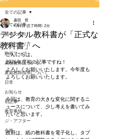
全ての記事
森田 哲
全ての記事
4月7日
読了時間: 2分
デジタル教科書が「正式な
指導の仕方
教科書」へ
勉強のやり方
動画アップ
こんにちは。
2026年度初の記事ですね！
高校教科について
よろしくお願いいたします。今年度も
家庭教師指導について
よろしくお願いいたします。
日常
お知らせ
今回は、教育の大きな変化に関するニ
初記事
ュースについて、少し考えを書いてみ
教育事情
たいと思います。
ジ・アフター
合格
政府は、紙の教科書を電子化し、タブ