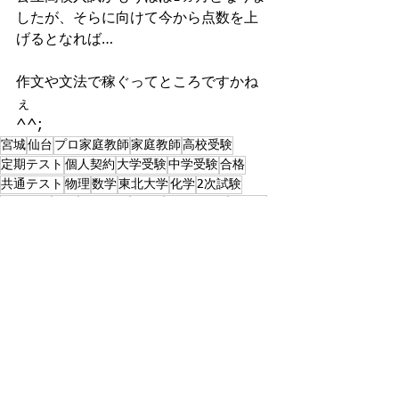
したが、そらに向けて今から点数を上
げるとなれば… 
作文や文法で稼ぐってところですかね
ぇ
^^;
宮城
仙台
プロ家庭教師
家庭教師
高校受験
定期テスト
個人契約
大学受験
中学受験
合格
共通テスト
物理
数学
東北大学
化学
2次試験
学習習慣
自習
家庭学習
Zoom
オンライン
コロナ
総合型
家庭教師指導について
すべて表示
最新記事