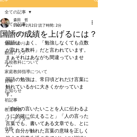
全ての記事
森田 哲
全ての記事
2023年2月2日
読了時間: 2分
国語の成績を上げるには？
指導の仕方
国語は、よく、「勉強しなくても点数
勉強のやり方
が取れる教科」だと言われています。
動画アップ
まぁそれはあながち間違っていませ
高校教科について
ん。
家庭教師指導について
国語の勉強は、常日頃どれだけ言葉に
日常
触れているかに大きくかかっていま
お知らせ
す。
初記事
「自分の言いたいことを人に伝わるよ
教育事情
うに的確に伝えること」「人の言った
ジ・アフター
言葉でも、書いてある文章でも、とに
合格
かく自分が触れた言葉の意味を正しく