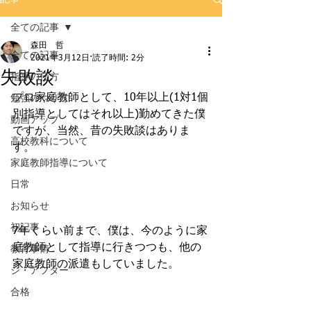
全ての記事
森田 哲
全ての記事
2021年3月12日
読了時間: 2分
失敗談
指導の仕方
プロ家庭教師として、10年以上(1対1個
勉強のやり方
別指導としてはそれ以上)勤めてきた僕
動画アップ
ですが、当然、昔の失敗談はありま
高校教科について
す。
家庭教師指導について
日常
お知らせ
初記事
7年くらい前まで、僕は、今のように家
庭教師として指導に行きつつも、他の
教育事情
家庭教師の派遣もしていました。
ジ・アフター
合格