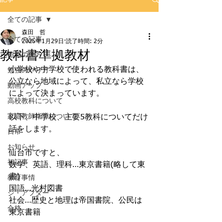
全ての記事
森田 哲
全ての記事
2025年1月29日
読了時間: 2分
教科書準拠教材
指導の仕方
小学校や中学校で使われる教科書は、
勉強のやり方
公立なら地域によって、私立なら学校
動画アップ
によって決まっています。
高校教科について
家庭教師指導について
以下、中学校、主要5教科についてだけ
話をします。
日常
お知らせ
仙台市ですと、
初記事
数学、英語、理科…東京書籍(略して東
書)
教育事情
国語…光村図書
ジ・アフター
社会…歴史と地理は帝国書院、公民は
合格
東京書籍