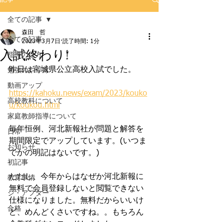
全ての記事
森田 哲
全ての記事
2023年3月7日
読了時間: 1分
入試終わり!
指導の仕方
昨日は宮城県公立高校入試でした。
勉強のやり方
動画アップ
https://kahoku.news/exam/2023/kouko
高校教科について
u/koukou.html
家庭教師指導について
毎年恒例、河北新報社が問題と解答を
日常
期間限定でアップしています。(いつま
お知らせ
でかの明記はないです。)
初記事
ただし、今年からはなぜか河北新報に
教育事情
無料で会員登録しないと閲覧できない
ジ・アフター
仕様になりました。無料だからいいけ
合格
ど、めんどくさいですね。。もちろん