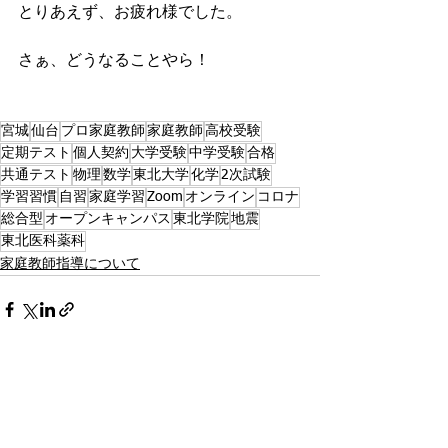
とりあえず、お疲れ様でした。
さぁ、どうなることやら！
宮城
仙台
プロ家庭教師
家庭教師
高校受験
定期テスト
個人契約
大学受験
中学受験
合格
共通テスト
物理
数学
東北大学
化学
2次試験
学習習慣
自習
家庭学習
Zoom
オンライン
コロナ
総合型
オープンキャンパス
東北学院
地震
東北医科薬科
家庭教師指導について
すべて表示
最新記事