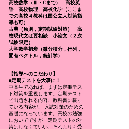
高校数学（Ⅲ・Cまで） 高校英
語
高校物理 高校化学（ここま
での高校４教科は国公立大対策指
導も可）
古典（原則，定期試験対策） 高
校現代文は要相談 小論文（２次
試験限定）
大学数学初歩（微分積分，行列，
固有ベクトル，統計学）
【指導へのこだわり】
■定期テストを大事に！
中高生であれば、まずは定期テス
ト対策を重視します。定期テスト
で出題される内容、教科書に載っ
ている内容が、 入試対策のための
基礎になっています。高校の勉強
においてですが「定期テストの対
策はしなくていい、それよりも受