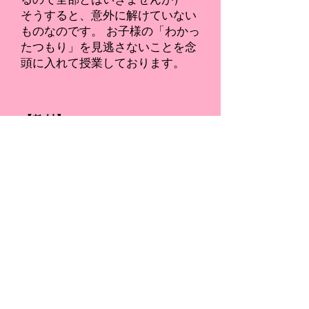
るので全部とはいきませんが）
そうすると、意外に解けていない
ものなのです。 お子様の「わかっ
たつもり」を見逃さないことを念
頭に入れて授業しております。
【教材】
塾教材は、1冊1000～2300円する
ようなものをご提案します。（過
去問であればさらにかかる場合も
あり） 高額教材で何万円もぼった
くるようなことは絶対にいたしま
せん！
もちろん購入は必須ではございま
せんので、手持ちのテキストを扱
いたい、学校教材で十分、という
場合はそれに沿って指導いたしま
す。
教材の詳細