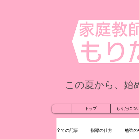
この夏から、始
トップ
もりたにつ
全ての記事
指導の仕方
勉強の