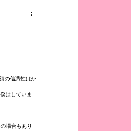
。
績の信憑性はか
と僕はしていま
格の場合もあり