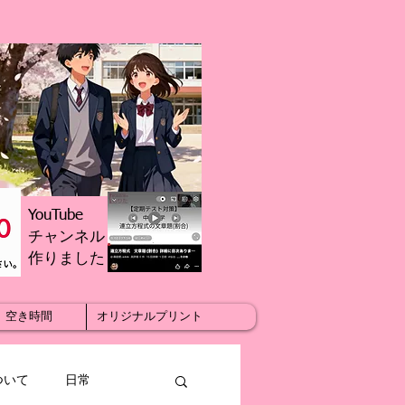
YouTube
チャンネル
​作りました
空き時間
オリジナルプリント
ついて
日常