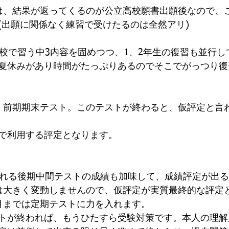
は、結果が返ってくるのが公立高校願書出願後なので、
(出願に関係なく練習で受けたるのは全然アリ)
学校で習う中3内容を固めつつ、1、2年生の復習も並行
夏休みがあり時間がたっぷりあるのでそこでがっつり復
、前期期末テスト。このテストが終わると、仮評定と言
で利用する評定となります。
われる後期中間テストの成績も加味して、成績評定が出
は大きく変動しませんので、仮評定が実質最終的な評定
月までは定期テストに力を入れます。
トが終われば、もうひたすら受験対策です。本人の理解