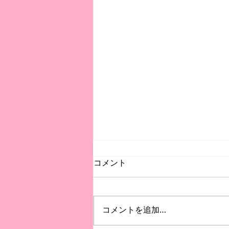
当方では振替授業に柔軟に対
コメント
応しています
こんにちは。 今回は、当方の授
業の振替対応についてお話しした
コメントを追加…
いと思います。 体調不良や学校
行事、ご家庭の予定などで、授業