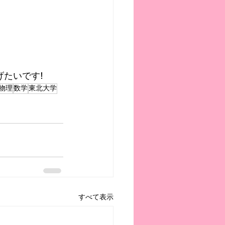
たいです!
物理
数学
東北大学
すべて表示