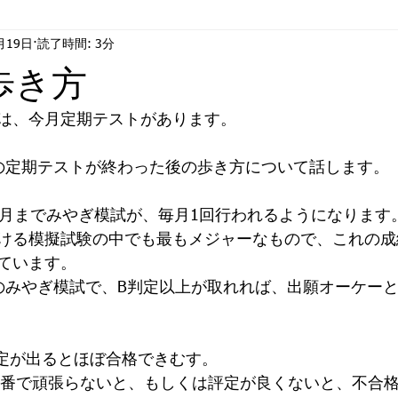
月19日
読了時間: 3分
情
ジ・アフター
合格
歩き方
は、今月定期テストがあります。　
の定期テストが終わった後の歩き方について話します。
1月までみやぎ模試が、毎月1回行われるようになります
ける模擬試験の中でも最もメジャーなもので、これの成
ています。
のみやぎ模試で、B判定以上が取れれば、出願オーケー
判定が出るとほぼ合格できむす。
本番で頑張らないと、もしくは評定が良くないと、不合