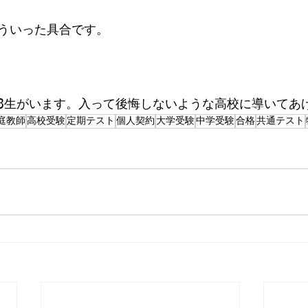
ういった具合です。
3生がいます。入って後悔しないような高校に導いてあげ
庭教師
高校受験
定期テスト
個人契約
大学受験
中学受験
合格
共通テスト