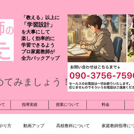
「教える」以上に
「学習設計」
を大事にして
楽しく効率的に
学習できるよう
プロ家庭教師が
​全力バックアップ
めてみましょう！
いて
指導実績
授業について
料金
やり方
動画アップ
高校教科について
家庭教師指導に