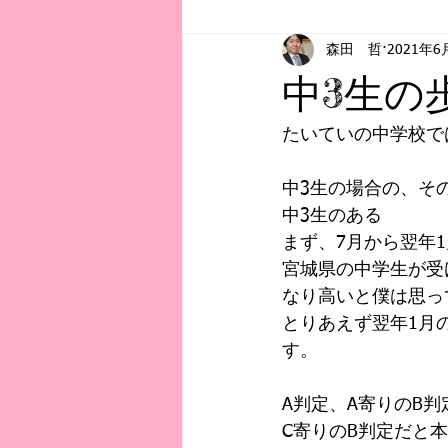
森田 哲
2021年6
お知らせ
初記事
教育事
中3生の
たいていの中学校で
中3生の場合の、そ
中3生のある
まず、7月から翌年
宮城県の中学生が受
なり高いと僕は思っ
とりあえず翌年1月
す。
A判定、A寄りのB
C寄りのB判定だと