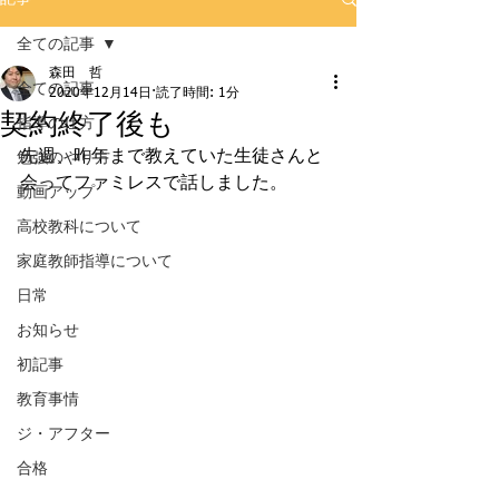
全ての記事
森田 哲
全ての記事
2020年12月14日
読了時間: 1分
契約終了後も
指導の仕方
先週、昨年まで教えていた生徒さんと
勉強のやり方
会ってファミレスで話しました。
動画アップ
高校教科について
家庭教師指導について
日常
お知らせ
初記事
教育事情
ジ・アフター
合格