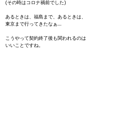
(その時はコロナ禍前でした)
あるときは、福島まで、あるときは、
東京まで行ってきたなぁ…
こうやって契約終了後も関われるのは
いいことですね。
宮城
仙台
プロ家庭教師
家庭教師
高校受験
定期テスト
個人契約
大学受験
中学受験
合格
日常