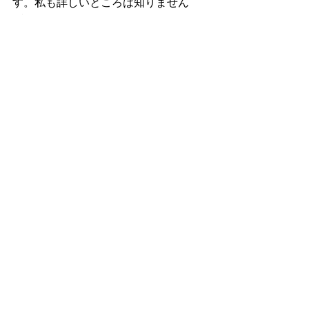
す。私も詳しいところは知りません
が。
でも、先々のことを考えれば、これが
一番いいんだろうなとは思います。と
はいっても、勉強を教えるよりもすご
くスキルがいるような気がしますが…
僕も少しずつ転換していこうかな…？
すべて表示
最新記事