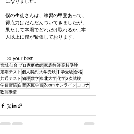
になりました。
僕の生徒さんは、練習の甲斐あって、
得点力はだんだんついてきましたが、
果たして本場でどれだけ取れるか…本
人以上に僕が緊張しております。
Do your best！
宮城
仙台
プロ家庭教師
家庭教師
高校受験
定期テスト
個人契約
大学受験
中学受験
合格
共通テスト
物理
数学
東北大学
化学
2次試験
学習習慣
自習
家庭学習
Zoom
オンライン
コロナ
教育事情