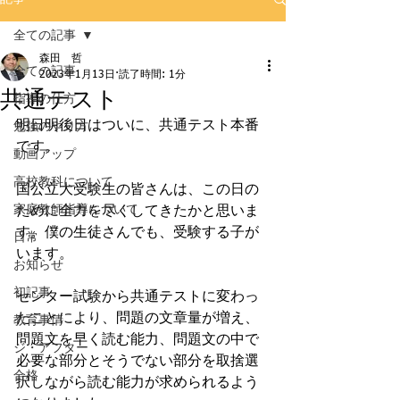
全ての記事
森田 哲
全ての記事
2023年1月13日
読了時間: 1分
共通テスト
指導の仕方
明日明後日はついに、共通テスト本番
勉強のやり方
です。
動画アップ
高校教科について
国公立大受験生の皆さんは、この日の
家庭教師指導について
ために全力を尽くしてきたかと思いま
す。僕の生徒さんでも、受験する子が
日常
います。
お知らせ
初記事
センター試験から共通テストに変わっ
たことにより、問題の文章量が増え、
教育事情
問題文を早く読む能力、問題文の中で
ジ・アフター
必要な部分とそうでない部分を取捨選
合格
択しながら読む能力が求められるよう