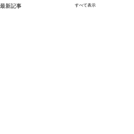
すべて表示
最新記事
みやぎ模試につ
こんにちは。 今
コメント
ぎ模試についてお