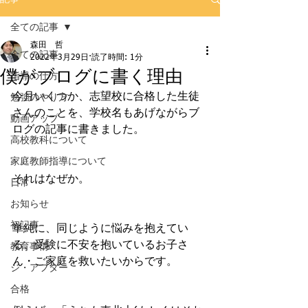
全ての記事
森田 哲
全ての記事
2022年3月29日
読了時間: 1分
僕がブログに書く理由
指導の仕方
今月いくつか、志望校に合格した生徒
勉強のやり方
さんのことを、学校名もあげながらブ
動画アップ
ログの記事に書きました。
高校教科について
家庭教師指導について
それはなぜか。
日常
お知らせ
初記事
単純に、同じように悩みを抱えてい
る、受験に不安を抱いているお子さ
教育事情
ん・ご家庭を救いたいからです。
ジ・アフター
合格