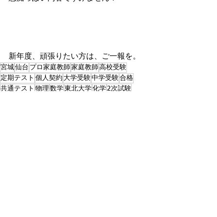
新年度、頑張りたい方は、ご一報を。
宮城
仙台
プロ家庭教師
家庭教師
高校受験
定期テスト
個人契約
大学受験
中学受験
合格
共通テスト
物理
数学
東北大学
化学
2次試験
学習習慣
自習
家庭学習
日常
すべて表示
最新記事