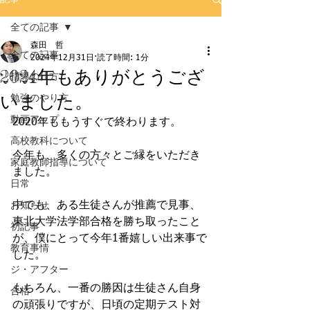
全ての記事
森田 哲
全ての記事
2024年12月31日
読了時間: 1分
2024年もありがとうござ
指導の仕方
いました。
勉強のやり方
動画アップ
2020年ももうすぐで終わります。
高校教科について
今年も、多くの方々とご縁をいただき
家庭教師指導について
ました。
日常
中でも、ある生徒さんが推薦で見事、
お知らせ
東北大学法学部合格を勝ち取ったこと
初記事
が、僕にとって今年1番嬉しい出来事で
教育事情
した。
ジ・アフター
もちろん、一番の勝因は生徒さん自身
合格
の頑張りですが、日頃の定期テスト対