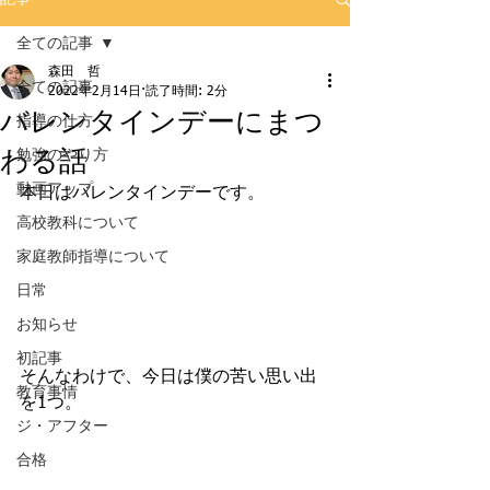
全ての記事
森田 哲
全ての記事
2022年2月14日
読了時間: 2分
バレンタインデーにまつ
指導の仕方
わる話
勉強のやり方
動画アップ
本日はバレンタインデーです。
高校教科について
家庭教師指導について
日常
お知らせ
初記事
そんなわけで、今日は僕の苦い思い出
教育事情
を1つ。
ジ・アフター
合格