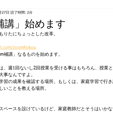
月27日
読了時間: 2分
情
ジ・アフター
合格
m補講」始めます
もりたにちょっとした改革。
ri.com/zoomhokou
om補講」なるものを始めます。
は、週1回ないし2回授業を受ける事はもちろん、授業
大事なんですよ。
学習の成果を確認する場所。もしくは、家庭学習で行き
しいことを教える場所。
スペースを設けているけど、家庭教師だとそうはいかな