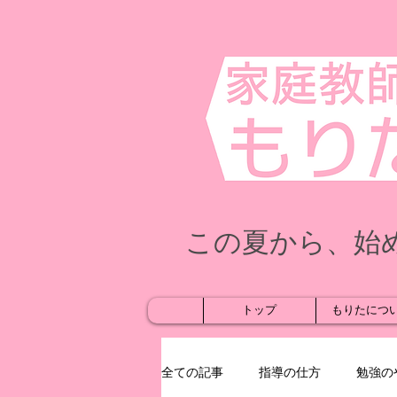
この夏から、始
トップ
もりたにつ
全ての記事
指導の仕方
勉強の