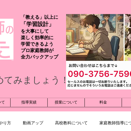
「教える」以上に
「学習設計」
を大事にして
楽しく効率的に
学習できるよう
プロ家庭教師が
​全力バックアップ
めてみましょう！
いて
指導実績
授業について
料金
やり方
動画アップ
高校教科について
家庭教師指導に