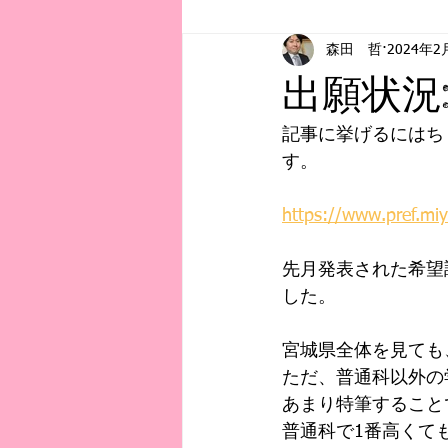
森田 哲
2024年2
お知らせ
初記事
教育事
出願状況
記事に挙げるにはち
す。
https://www.pref.mi
先月発表された希望
した。
宮城県全体を見ても
ただ、普通科以外の
あまり特筆すること
普通科で1番高くても