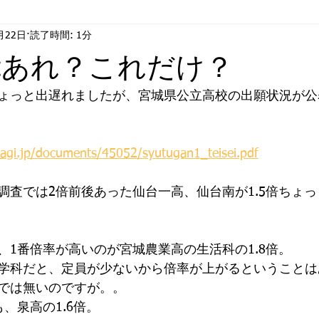
月22日
読了時間: 1分
情
ジ・アフター
合格
:あれ？これだけ？
ょっと出遅れましたが、宮城県公立高校の出願状況が公
yagi.jp/documents/45052/syutugan1_teisei.pdf
調査では2倍前後あった仙台一高、仙台南が1.5倍ちょ
、1番倍率が高いのが宮城農業高の生活科の1.8倍。
学科だと、定員が少ないから倍率が上がるということは
では無いのですが。。
、泉高の1.6倍。