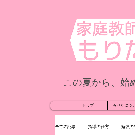
この夏から、始
トップ
もりたにつ
全ての記事
指導の仕方
勉強の