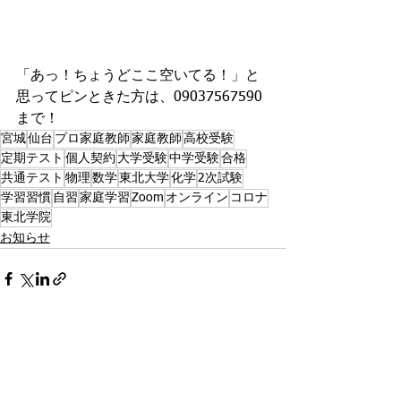
「あっ！ちょうどここ空いてる！」と
思ってピンときた方は、09037567590
まで！
宮城
仙台
プロ家庭教師
家庭教師
高校受験
定期テスト
個人契約
大学受験
中学受験
合格
共通テスト
物理
数学
東北大学
化学
2次試験
学習習慣
自習
家庭学習
Zoom
オンライン
コロナ
東北学院
お知らせ
すべて表示
最新記事