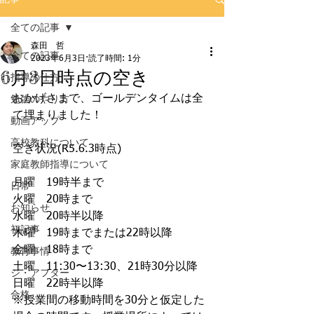
全ての記事
森田 哲
全ての記事
2023年6月3日
読了時間: 1分
6月3日時点の空き
指導の仕方
おかげさまで、ゴールデンタイムは全
勉強のやり方
て埋まりました！
動画アップ
高校教科について
﻿空き状況(R5.6.3時点)
家庭教師指導について
月曜　19時半まで
日常
火曜　20時まで
お知らせ
水曜　20時半以降
初記事
木曜　19時までまたは22時以降
金曜　18時まで
教育事情
土曜　11:30〜13:30、21時30分以降
ジ・アフター
日曜　22時半以降
合格
※授業間の移動時間を30分と仮定した