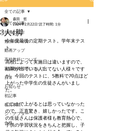
全ての記事
森田 哲
全ての記事
2024年2月22日
読了時間: 1分
3人4脚
指導の仕方
今年度最後の定期テスト。学年末テス
勉強のやり方
ト。
動画アップ
高校教科について
高校によって実施日は違いますので、
家庭教師指導について
結果が出ている人出てない人様々です
が、今回のテストに、5教科で70点ほど
日常
上がった中学生の生徒さんがいまし
お知らせ
た。
初記事
ここまで上がるとは思っていなかった
教育事情
ので、正直驚き、嬉しかったです。こ
ジ・アフター
の生徒さんは保護者様も教育熱心で、
合格
子供の学習状況をきちんと把握し、子