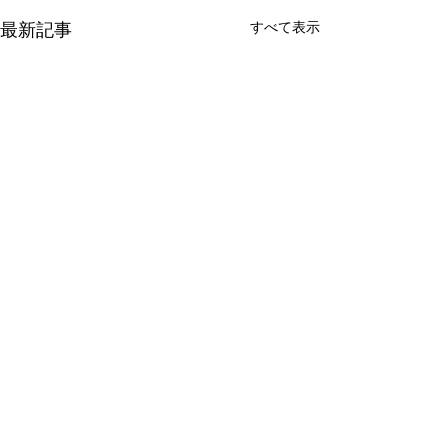
すべて表示
最新記事
実力テストとは？
動画アップと夏
ごし方
こんにちは。 今回は、宮城
コメント
県の中学校で年に数回実施さ
こんにちは。 宮