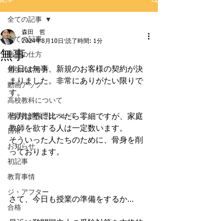
全ての記事
森田 哲
全ての記事
2024年8月10日
読了時間: 1分
無事
指導の仕方
昨日は無事、新規のお客様の契約が決
勉強のやり方
まりました。非常にありがたい限りで
動画アップ
す。
高校教科について
家庭教師指導について
当方は塾に比べたら零細ですが、家庭
教師を欲する人は一定数います。
日常
そういった人たちのために、骨身を削
お知らせ
っております。
初記事
教育事情
ジ・アフター
さて、今日も授業の準備をするか…
合格