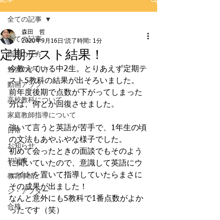
全ての記事
森田 哲
全ての記事
2020年9月16日
読了時間: 1分
定期テスト結果！
指導の仕方
今教えている中2生。とりあえず定期テ
勉強のやり方
スト5教科の結果が出そろいました。
動画アップ
前年度後期で点数が下がってしまった
高校教科について
分は、何とか回復させました。
家庭教師指導について
強いて言うと英語が苦手で、1年生の頃
日常
の文法もあやふやな様子でした。
お知らせ
初めて会ったときの面談でもそのよう
初記事
に聞いていたので、意識して英語にウ
ェイトを置いて指導していたらまさに
教育事情
その成果が出ました！
ジ・アフター
なんと意外にも5教科で1番点数がよか
合格
ったです（笑）