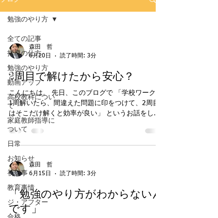
勉強のやり方
全ての記事
森田 哲
指導の仕方
6月20日
読了時間: 3分
勉強のやり方
2周目で解けたから安心？
動画アップ
こんにちは。 先日、このブログで 「学校ワークを
高校教科につい
1周解いたら、間違えた問題に印をつけて、2周目
て
はそこだけ解くと効率が良い」 というお話をしま
家庭教師指導に
した。 実際、この方法は限られた時間の中で苦手
ついて
な問題を重点的に復習できるので、とても効果的
日常
です。 ただし、今回はその続きのお話です。 2周
目で解けたから安心？ 印をつけた問題を2周目で解
お知らせ
き直し、無事に正解できた。 ここまでは素晴らし
森田 哲
初記事
6月15日
読了時間: 3分
いことです。 ですが、 「解けた＝完全に身につい
た」 とは限りません。 なぜなら、 解き方を何とな
教育事情
「勉強のやり方がわからないん
く覚えていただけ 前回の記憶が残っていただけ た
ジ・アフター
です」
またま正解しただけ という可能性もあるからで
す。 本当に理解できているか確認しよう 例えば数
合格